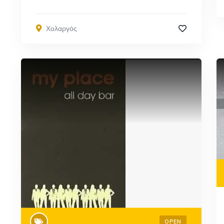
Χολαργός
OPEN