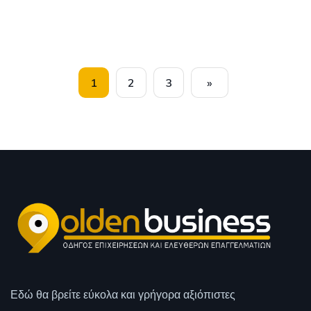
1
2
3
»
Εδώ θα βρείτε εύκολα και γρήγορα αξιόπιστες