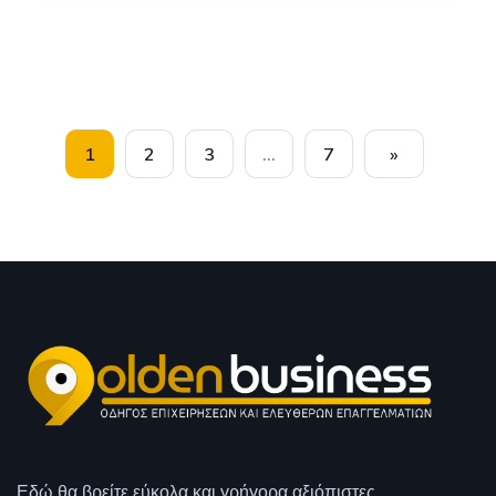
1
2
3
…
7
»
Εδώ θα βρείτε εύκολα και γρήγορα αξιόπιστες