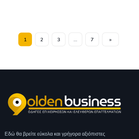
1
2
3
…
7
»
Εδώ θα βρείτε εύκολα και γρήγορα αξιόπιστες