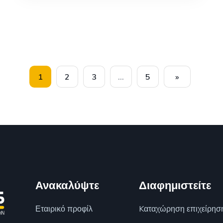
1
2
3
…
5
»
Ανακαλύψτε
Διαφημιστείτε
Εταιρικό προφίλ
Kαταχώρηση επιχείρησ