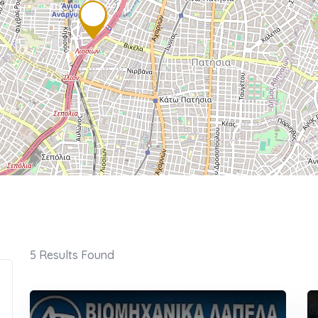
5
Results Found