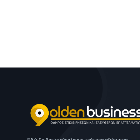
Εδώ θα βρείτε εύκολα και γρήγορα αξιόπιστες