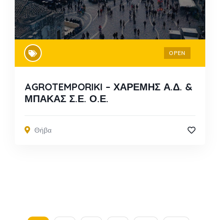
OPEN
AGROTEMPORIKI – ΧΑΡΕΜΗΣ Α.Δ. &
ΜΠΑΚΑΣ Σ.Ε. Ο.Ε.
Θήβα