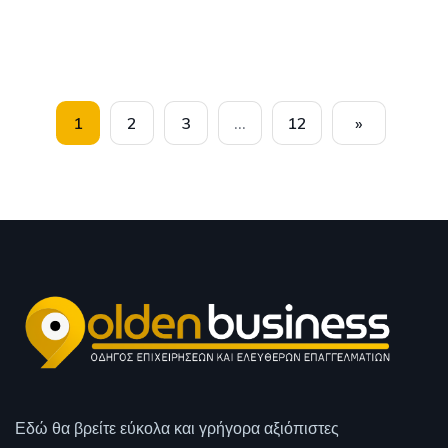
1
2
3
…
12
»
Εδώ θα βρείτε εύκολα και γρήγορα αξιόπιστες