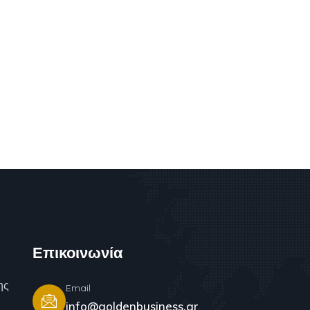
Επικοινωνία
ης
Email
info@goldenbusiness.gr