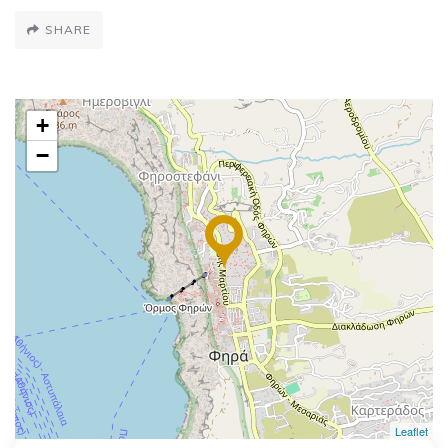
SHARE
+
−
Leaflet