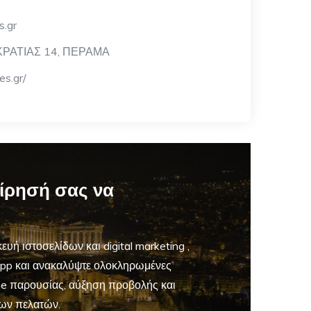
s.gr
ΑΤΙΑΣ 14, ΠΕΡΑΜΑ
es.gr/
είρησή σας να
ευή ιστοσελίδων και digital marketing
,
App και ανακαλύψτε ολοκληρωμένες
ine παρουσίας, αύξηση προβολής και
ων πελατών.