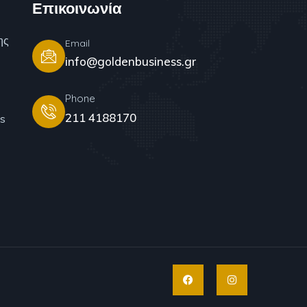
Επικοινωνία
ης
Email
info@goldenbusiness.gr
Phone
211 4188170
s