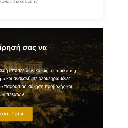
sbeachnaxos.com/
είρησή σας να
ευή ιστοσελίδων και digital marketing
,
App και ανακαλύψτε ολοκληρωμένες
ine παρουσίας, αύξηση προβολής και
ων πελατών.
ΟΧΗ ΤΩΡΑ