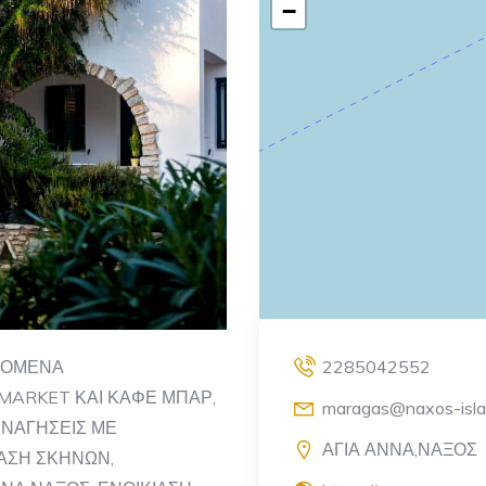
−
ΑΖΟΜΕΝΑ
2285042552
 MARKET ΚΑΙ ΚΑΦΕ ΜΠΑΡ,
maragas@naxos-isl
ΕΝΑΓΗΣΕΙΣ ΜΕ
ΑΓΙΑ ΑΝΝΑ,ΝΑΞΟΣ
ΙΑΣΗ ΣΚΗΝΩΝ,