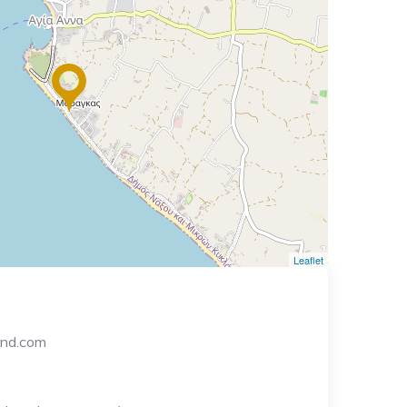
Leaflet
and.com