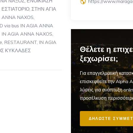
ΝΑ ΝΑΞΟΣ, ΕΝΟΙΚΙΑΣΗ
https://www.maraga
ΕΣΤΙΑΤΟΡΙΟ, ΣΤΗΝ ΑΓΙΑ
A ANNA NAXOS,
 via bus IN AGIA ANNA
S, IN AGIA ANNA NAXOS,
e, RESTAURANT, IN AGIA
Θέλετε η επιχ
ΞΟΣ ΚΥΚΛΑΔΕΣ
ξεχωρίσει;
Για επαγγελματική
κατασκ
επισκεφθείτε την Alpha 
λύσεις για ανάπτυξη onl
προσέλκυση περισσότερ
ΔΗΛΩΣΤΕ ΣΥΜΜΕΤ