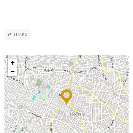
SHARE
+
−