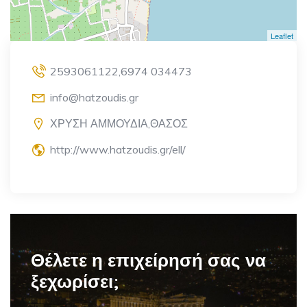
Leaflet
2593061122,6974 034473
info@hatzoudis.gr
ΧΡΥΣΗ ΑΜΜΟΥΔΙΑ,ΘΑΣΟΣ
http://www.hatzoudis.gr/ell/
Θέλετε η επιχείρησή σας να
ξεχωρίσει;