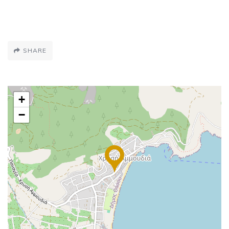
SHARE
+
−