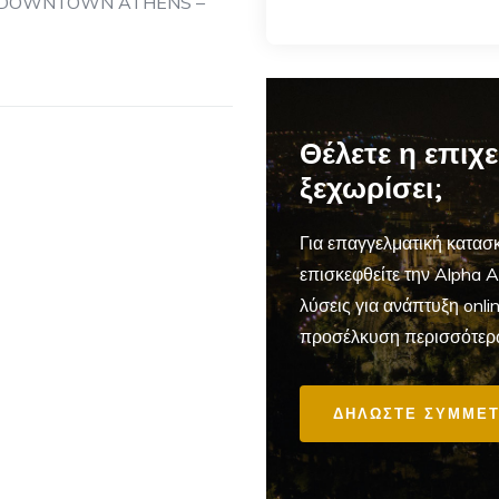
E DOWNTOWN ATHENS –
Θέλετε η επιχ
ξεχωρίσει;
Για επαγγελματική
κατασκ
επισκεφθείτε την Alpha 
λύσεις για ανάπτυξη onl
προσέλκυση περισσότερ
ΔΗΛΩΣΤΕ ΣΥΜΜΕΤ