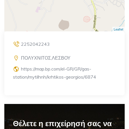
Leaflet
2252042243
ΠΟΛΥΧΝΙΤΟΣ,ΛΕΣΒΟΥ
https://map.bp.com/el-GR/GR/gas-
station/mytilhnh/krhtikos-georgios/6874
Θέλετε η επιχείρησή σας να