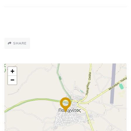
SHARE
+
−