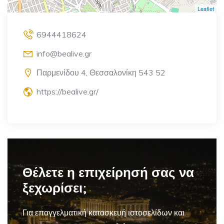
Leaflet
6944418624
info@bealive.gr
Παρμενίδου 4, Θεσσαλονίκη 543 52
https://bealive.gr/
Θέλετε η επιχείρησή σας να
ξεχωρίσει;
Για επαγγελματική
κατασκευή ιστοσελίδων και