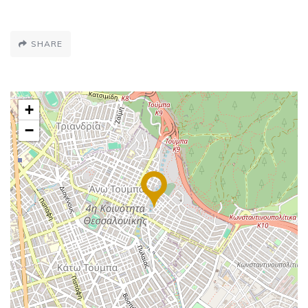
SHARE
+
−