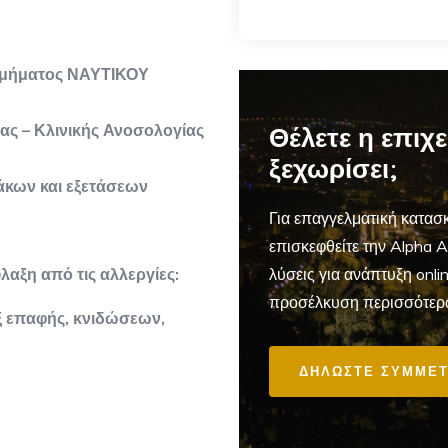
 τμήματος ΝΑΥΤΙΚΟΥ
ς – Κλινικής Ανοσολογίας
Θέλετε η επιχ
ξεχωρίσει;
άκων και εξετάσεων
Για επαγγελματική
κατασκ
επισκεφθείτε την Alpha 
αξη από τις αλλεργίες:
λύσεις για ανάπτυξη onl
προσέλκυση περισσότερ
εξ επαφής, κνιδώσεων,
ΔΗΛΩΣΤΕ ΣΥΜΜΕΤ