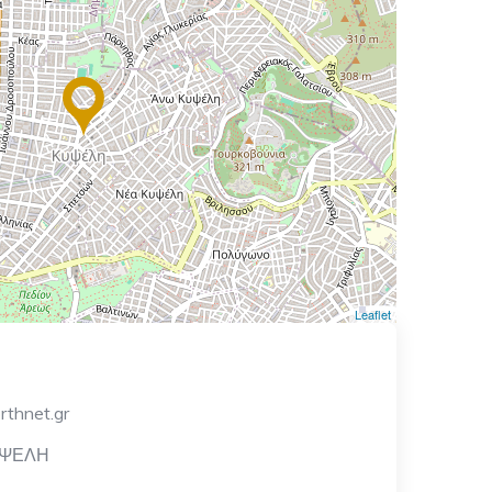
Leaflet
rthnet.gr
ΥΨΕΛΗ