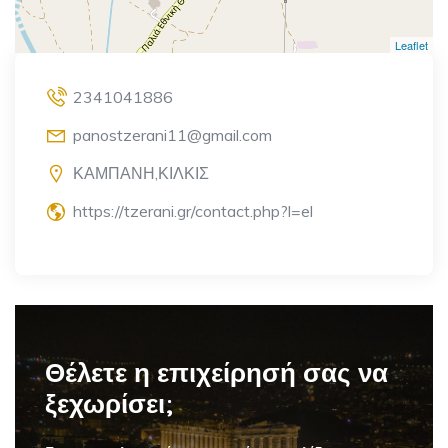
Leaflet
2341041886
panostzerani11@gmail.com
ΚΑΜΠΑΝΗ,ΚΙΛΚΙΣ
https://tzerani.gr/contact.php?l=el
Θέλετε η επιχείρησή σας να
ξεχωρίσει;