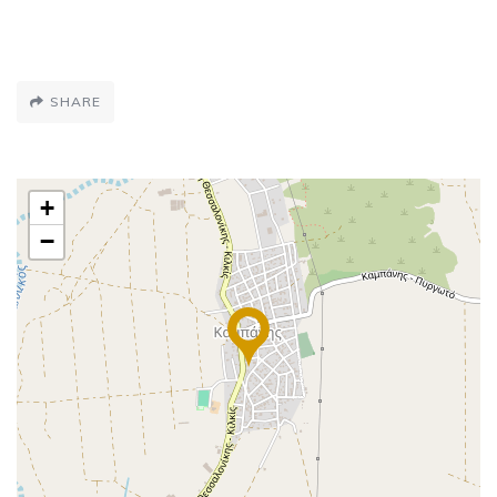
SHARE
+
−