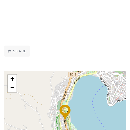
SHARE
+
−