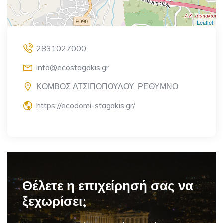
Leaflet
2831027000
info@ecostagakis.gr
ΚΟΜΒΟΣ ΑΤΣΙΠΟΠΟΥΛΟΥ, ΡΕΘΥΜΝΟ
https://ecodomi-stagakis.gr/
Θέλετε η επιχείρησή σας να
ξεχωρίσει;