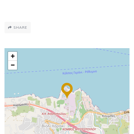
SHARE
+
−