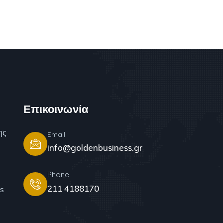
Επικοινωνία
ης
Email
info@goldenbusiness.gr
Phone
211 4188170
s