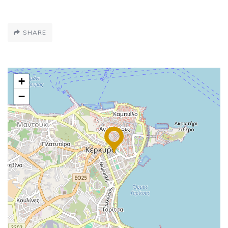
SHARE
+
−