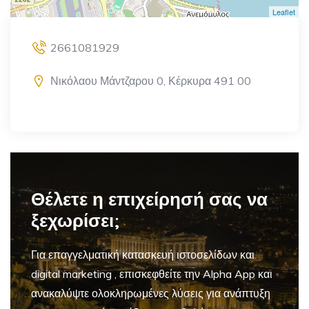
Leaflet
2661081929
Νικόλαου Μάντζαρου 0, Κέρκυρα 491 00
Θέλετε η επιχείρησή σας να
ξεχωρίσει;
Για επαγγελματική
κατασκευή ιστοσελίδων και
digital marketing
, επισκεφθείτε την Alpha App και
ανακαλύψτε ολοκληρωμένες λύσεις για ανάπτυξη