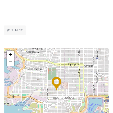
SHARE
+
−