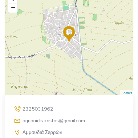
−
Leaflet
2325031962
agrianidis.xristos@gmail.com
Αμμουδιά Σερρών