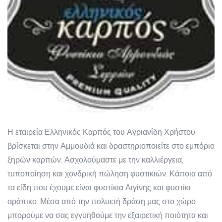
Η εταιρεία Ελληνικός Καρπός του Αγριανίδη Χρήστου
βρίσκεται στην Αμμουδιά και δραστηριοποιείτε στο εμπόριο
ξηρών καρπών. Ασχολούμαστε με την καλλιέργεια,
τυποποίηση και χονδρική πώληση φυστικιών. Κάποια από
τα είδη που έχουμε είναι φυστίκια Αιγίνης και φυστίκι
αράπικο. Μέσα από την πολυετή δράση μας στο χώρο
μπορούμε να σας εγγυηθούμε την εξαιρετική ποιότητα και