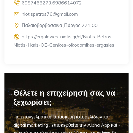
6987468273,6986614072
niotispetros76@gmail.com
Παλαιοβαρβάσαινα ,Πύργος 271 00
https://ergolavies-niotis.gr/el/Niotis-Petros-
Niotis-Haris-OE-Genikes-oikodomikes-ergasies
Θέλετε η επιχείρησή σας να
ξεχωρίσει;
Για επαγγελματική
κατασκευή ιστοσελίδων και
digital marketing
, επισκεφθείτε την Alpha App και