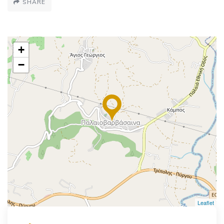
SHARE
+
−
Leaflet