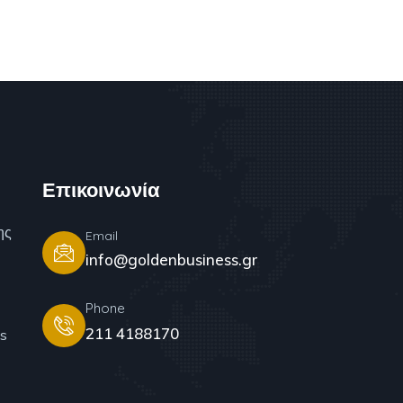
Επικοινωνία
ης
Email
info@goldenbusiness.gr
Phone
211 4188170
s