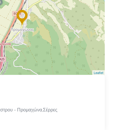
Leaflet
άστρου - Προμαχώνα,Σέρρες