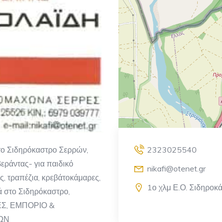
το Σιδηρόκαστρο Σερρών,
2323025540
εράντας- για παιδικό
nikafi@otenet.gr
ς, τραπέζια, κρεβάτοκάμαρες,
1ο χλμ Ε.Ο. Σιδηροκ
ά στο Σιδηρόκαστρο,
Σ, ΕΜΠΟΡΙΟ &
ΩΝ