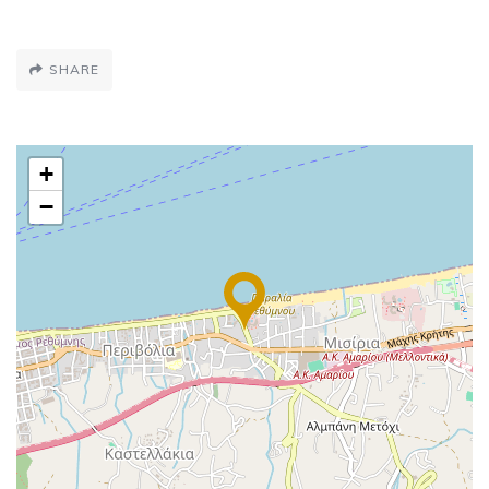
SHARE
+
−