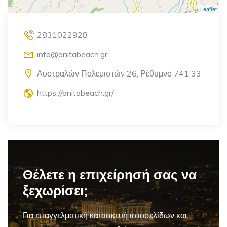
Leaflet
2831022928
info@anitabeach.gr
Αυστραλών Πολεμιστών 26, Ρέθυμνο 741 33
https://anitabeach.gr/
Θέλετε η επιχείρησή σας να
ξεχωρίσει;
Για επαγγελματική
κατασκευή ιστοσελίδων και