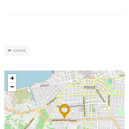
SHARE
+
−