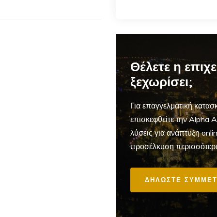
Θέλετε η επιχ
ξεχωρίσει;
Για επαγγελματική
κατασκ
επισκεφθείτε την Alpha 
λύσεις για ανάπτυξη onl
προσέλκυση περισσότερ
ΔΗΛΩΣΤΕ ΣΥΜΜΕΤ