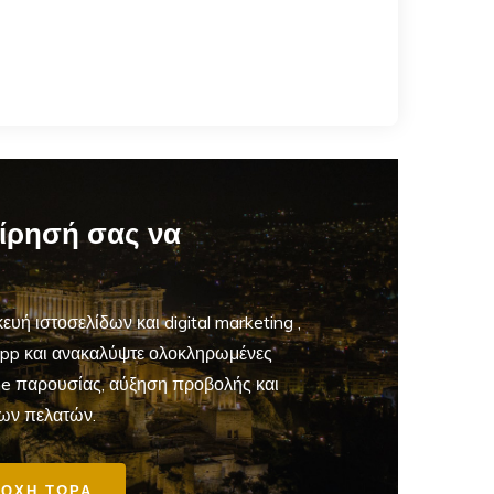
είρησή σας να
ευή ιστοσελίδων και digital marketing
,
App και ανακαλύψτε ολοκληρωμένες
ine παρουσίας, αύξηση προβολής και
ων πελατών.
ΟΧΗ ΤΩΡΑ