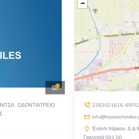
−
1
ΝΙΤΣΑ , ΟΔΟΝΤΙΑΤΡΕΙΟ
2382021616, 6970
Σ
info@houseofsmiles.
Έναντι πάρκου, Δ &
Γιαννιτσά 581 00