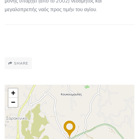
μονής υπάρχει (από το 2002) νεόδμητος και
μεγαλοπρεπής ναός προς τιμήν του αγίου.
SHARE
+
−