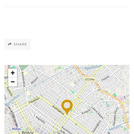
SHARE
+
−