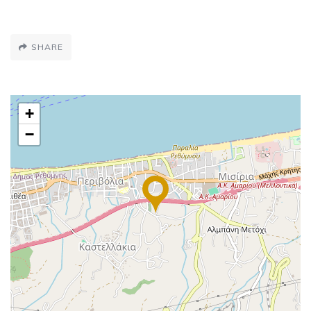
SHARE
+
−