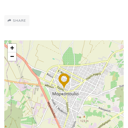
SHARE
+
−