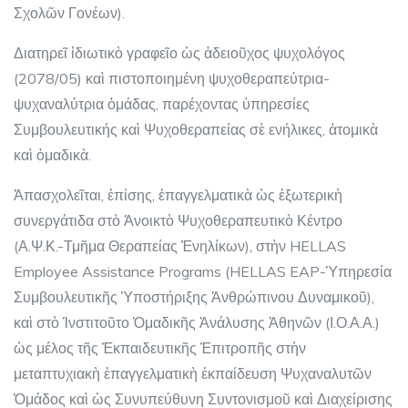
Σχολῶν Γονέων).
Διατηρεῖ ἰδιωτικὸ γραφεῖο ὡς ἀδειοῦχος ψυχολόγος
(2078/05) καὶ πιστοποιημένη ψυχοθεραπεύτρια-
ψυχαναλύτρια ὁμάδας, παρέχοντας ὑπηρεσίες
Συμβουλευτικής καὶ Ψυχοθεραπείας σὲ ενήλικες, ἀτομικὰ
καὶ ὁμαδικὰ.
Ἀπασχολεῖται, ἐπίσης, ἐπαγγελματικὰ ὡς ἐξωτερικὴ
συνεργάτιδα στὸ Ἀνοικτὸ Ψυχοθεραπευτικὸ Κέντρο
(Α.Ψ.Κ.-Τμῆμα Θεραπείας Ἐνηλίκων), στὴν HELLAS
Employee Assistance Programs (HELLAS EAP-Ὑπηρεσία
Συμβουλευτικῆς Ὑποστήριξης Ἀνθρώπινου Δυναμικοῦ),
καὶ στὸ Ἰνστιτοῦτο Ὁμαδικῆς Ἀνάλυσης Ἀθηνῶν (Ι.Ο.Α.Α.)
ὡς μέλος τῆς Ἐκπαιδευτικῆς Ἐπιτροπῆς στὴν
μεταπτυχιακὴ ἐπαγγελματικὴ ἐκπαίδευση Ψυχαναλυτῶν
Ὁμάδος καὶ ὡς Συνυπεύθυνη Συντονισμοῦ καὶ Διαχείρισης