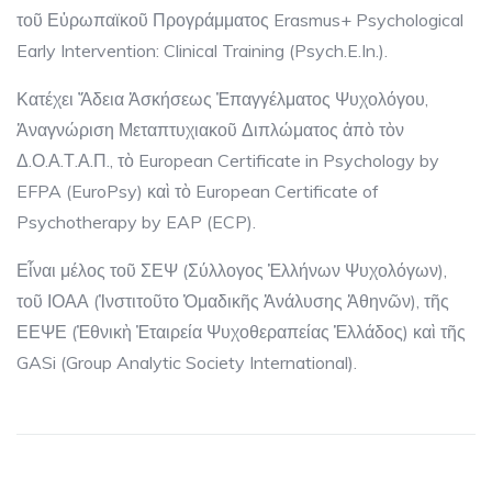
τοῦ Εὐρωπαϊκοῦ Προγράμματος Erasmus+ Psychological
Early Intervention: Clinical Training (Psych.E.In.).
Κατέχει Ἄδεια Ἀσκήσεως Ἐπαγγέλματος Ψυχολόγου,
Ἀναγνώριση Μεταπτυχιακοῦ Διπλώματος ἀπὸ τὸν
Δ.Ο.Α.Τ.Α.Π., τὸ European Certificate in Psychology by
EFPA (EuroPsy) καὶ τὸ European Certificate of
Psychotherapy by EAP (ECP).
Εἶναι μέλος τοῦ ΣΕΨ (Σύλλογος Ἑλλήνων Ψυχολόγων),
τοῦ ΙΟΑΑ (Ἰνστιτοῦτο Ὁμαδικῆς Ἀνάλυσης Ἀθηνῶν), τῆς
ΕΕΨΕ (Ἐθνικὴ Ἐταιρεία Ψυχοθεραπείας Ἑλλάδος) καὶ τῆς
GASi (Group Analytic Society International).