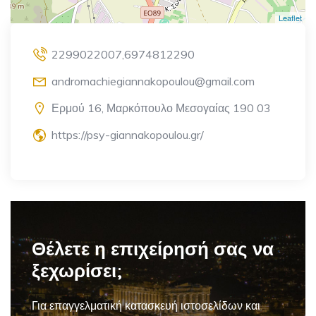
Leaflet
2299022007,6974812290
andromachiegiannakopoulou@gmail.com
Ερμού 16, Μαρκόπουλο Μεσογαίας 190 03
https://psy-giannakopoulou.gr/
Θέλετε η επιχείρησή σας να
ξεχωρίσει;
Για επαγγελματική
κατασκευή ιστοσελίδων και