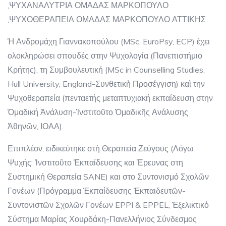
,ΨΥΧΑΝΑΛΥΤΡΙΑ ΟΜΑΔΑΣ ΜΑΡΚΟΠΟΥΛΟ
,ΨΥΧΟΘΕΡΑΠΕΙΑ ΟΜΑΔΑΣ ΜΑΡΚΟΠΟΥΛΟ ΑΤΤΙΚΗΣ
Ἡ Ανδρομάχη Γιαννακοπούλου (MSc, EuroPsy, ECP) έχει
ολοκληρώσει σπουδές στην Ψυχολογία (Πανεπιστήμιο
Κρήτης), τη Συμβουλευτική (MSc in Counselling Studies,
Hull University, England-Συνθετικὴ Προσέγγιση) καὶ την
Ψυχοθεραπεία (πενταετής μεταπτυχιακή εκπαίδευση στην
Ὁμαδική Ἀνάλυση-Ἰνστιτοῦτο Ὁμαδικῆς Ανάλυσης
Ἀθηνῶν, ΙΟΑΑ).
Επιπλέον, ειδικεύτηκε στὴ Θεραπεία Ζεύγους (Λόγω
Ψυχής: Ἰνστιτοῦτο Ἐκπαίδευσης και Έρευνας στη
Συστημική Θεραπεία SANE) και στο Συντονισμό Σχολῶν
Γονέων (Πρόγραμμα Ἐκπαίδευσης Ἐκπαιδευτῶν-
Συντονιστῶν Σχολῶν Γονέων EPPI & EPPEL, Ἐξελικτικὸ
Σύστημα Μαρίας Χουρδάκη-Πανελλήνιος Σύνδεσμος