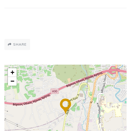
SHARE
+
−