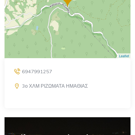
Leaflet
6947991257
3ο ΧΛΜ ΡΙΖΩΜΑΤΑ ΗΜΑΘΙΑΣ