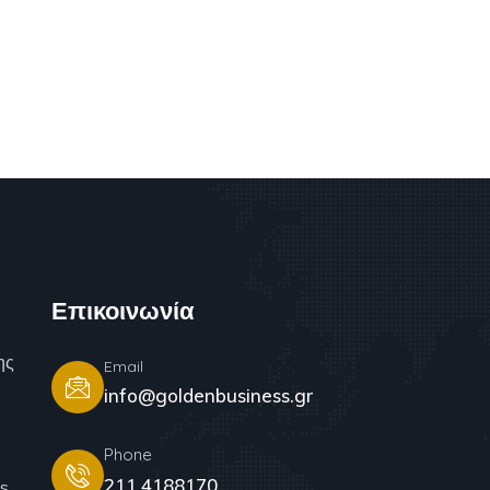
Επικοινωνία
ης
Email
info@goldenbusiness.gr
Phone
211 4188170
s