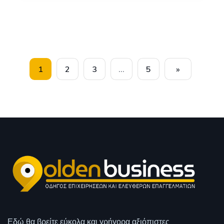
1
2
3
…
5
»
Εδώ θα βρείτε εύκολα και γρήγορα αξιόπιστες