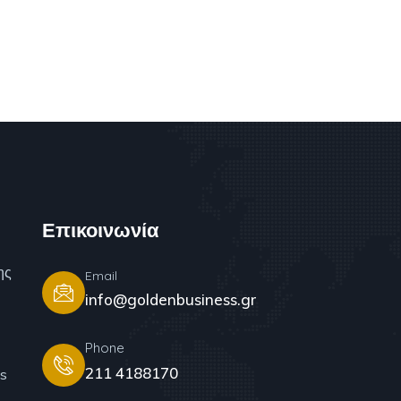
Επικοινωνία
ης
Email
info@goldenbusiness.gr
Phone
211 4188170
s