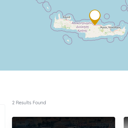
2
Results Found