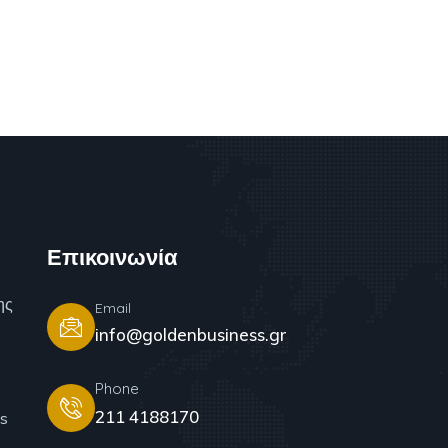
Επικοινωνία
ης
Email
info@goldenbusiness.gr
Phone
211 4188170
s