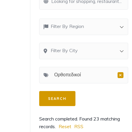
Filter By Region
Filter By City
×
Ορθοπεδικοί
Search completed. Found 23 matching
records.
Reset
RSS