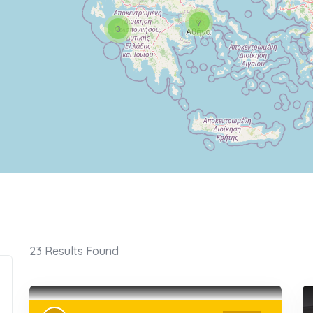
7
3
23
Results Found