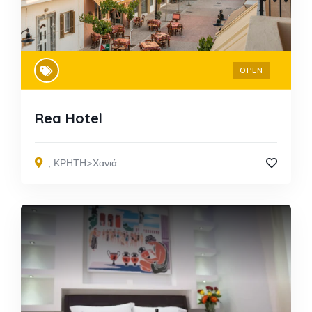
OPEN
Rea Hotel
,
ΚΡΗΤΗ>Χανιά