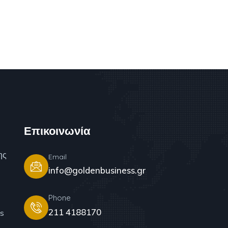
Επικοινωνία
ης
Email
info@goldenbusiness.gr
Phone
211 4188170
s