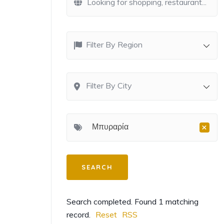
Filter By Region
Filter By City
×
Μπυραρία
Search completed. Found 1 matching
record.
Reset
RSS