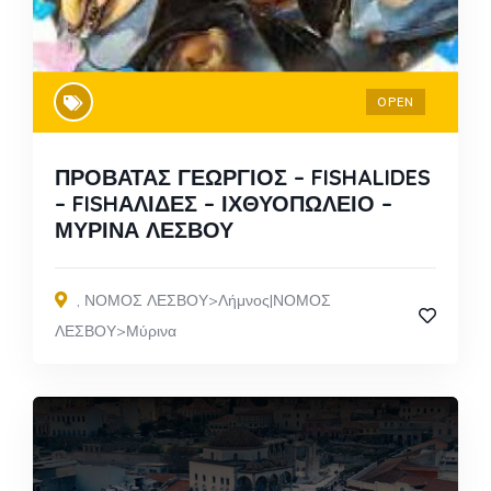
OPEN
ΠΡΟΒΑΤΑΣ ΓΕΩΡΓΙΟΣ – FISHALIDES
– FISHΑΛΙΔΕΣ – ΙΧΘΥΟΠΩΛΕΙΟ –
ΜΥΡΙΝΑ ΛΕΣΒΟΥ
,
ΝΟΜΟΣ ΛΕΣΒΟΥ>Λήμνος|ΝΟΜΟΣ
ΛΕΣΒΟΥ>Μύρινα