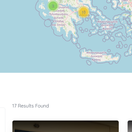
3
10
17
Results Found