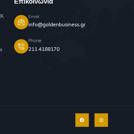
Επικοινωνία
ης
Email
info@goldenbusiness.gr
Phone
211 4188170
s