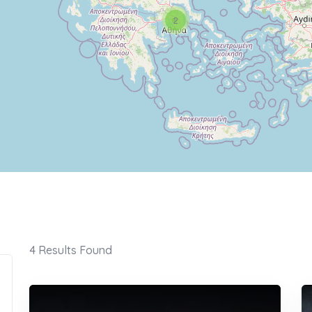
2
4
Results Found